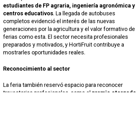
estudiantes de FP agraria, ingeniería agronómica y
centros educativos
. La llegada de autobuses
completos evidenció el interés de las nuevas
generaciones por la agricultura y el valor formativo de
ferias como esta. El sector necesita profesionales
preparados y motivados, y HortiFruit contribuye a
mostrarles oportunidades reales.
Reconocimiento al sector
La feria también reservó espacio para reconocer
trayectorias profesionales, como el
premio otorgado
a Mariano Zapata,
un gesto que pone en valor el
esfuerzo y compromiso de quienes trabajan por el
progreso agrícola regional.
Nuestro balance