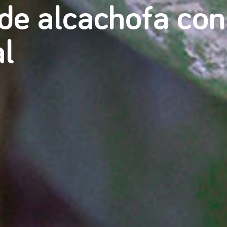
de alcachofa con
al